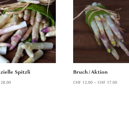
zielle Spitzli
Bruch / Aktion
Price
28.00
CHF
12.00
–
CHF
17.00
range:
CHF 1
throug
CHF 1