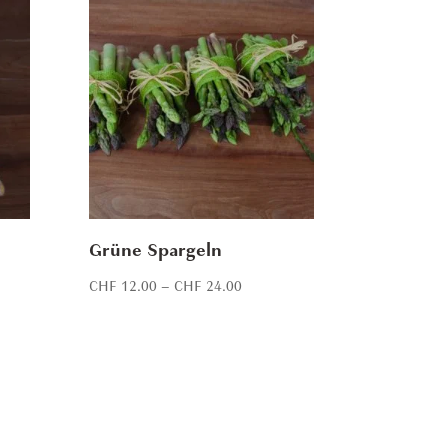
Grüne Spargeln
Price
CHF
12.00
–
CHF
24.00
range:
2.00
CHF 12.00
h
through
7.00
CHF 24.00