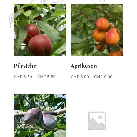
Pfirsiche
Aprikosen
Price
Price
CHF
3.50
–
CHF
5.50
CHF
6.00
–
CHF
9.00
range:
range:
CHF 3.50
CHF 6.00
through
through
CHF 5.50
CHF 9.00