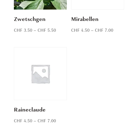
Zwetschgen
Mirabellen
Price
Price
CHF
3.50
–
CHF
5.50
CHF
4.50
–
CHF
7.00
range:
range:
CHF 3.50
CHF 4.50
through
through
CHF 5.50
CHF 7.00
Raineclaude
Price
CHF
4.50
–
CHF
7.00
range:
CHF 4.50