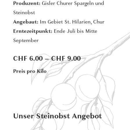
Produzent:
Gisler Churer Spargeln und
Steinobst
Angebaut:
Im Gebiet St. Hilarien, Chur
Erntezeitpunkt:
Ende Juli bis Mitte
September
Price
CHF
6.00
–
CHF
9.00
range:
Preis pro Kilo
CHF 6.00
through
CHF 9.00
Unser Steinobst Angebot